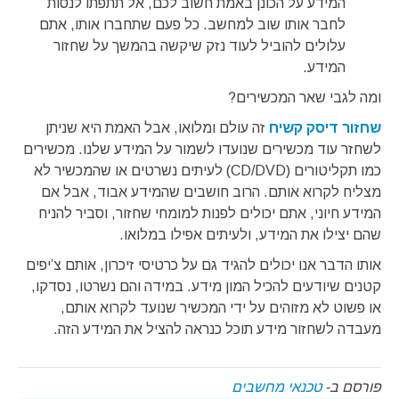
המידע על הכונן באמת חשוב לכם, אל תתפתו לנסות
לחבר אותו שוב למחשב. כל פעם שתחברו אותו, אתם
עלולים להוביל לעוד נזק שיקשה בהמשך על שחזור
המידע.
ומה לגבי שאר המכשירים?
שחזור דיסק קשיח
זה עולם ומלואו, אבל האמת היא שניתן
לשחזר עוד מכשירים שנועדו לשמור על המידע שלנו. מכשירים
כמו תקליטורים (CD/DVD) לעיתים נשרטים או שהמכשיר לא
מצליח לקרוא אותם. הרוב חושבים שהמידע אבוד, אבל אם
המידע חיוני, אתם יכולים לפנות למומחי שחזור, וסביר להניח
שהם יצילו את המידע, ולעיתים אפילו במלואו.
אותו הדבר אנו יכולים להגיד גם על כרטיסי זיכרון, אותם צ’יפים
קטנים שיודעים להכיל המון מידע. במידה והם נשרטו, נסדקו,
או פשוט לא מזוהים על ידי המכשיר שנועד לקרוא אותם,
מעבדה לשחזור מידע תוכל כנראה להציל את המידע הזה.
פורסם ב-
טכנאי מחשבים