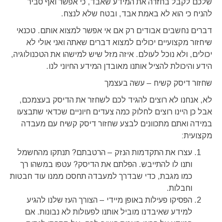
שלכם לקבל בחזרה את המידע שאבד, כי אפשר ואף סביר
להניח כי הוא לא באמת אבד, ובטח שלא לנצח.
דברים נחשבים אבודים רק אם אי אפשר למצוא אותם. טכנאי
שיחזור מקצועיים יכולים למצוא דברים שאתה ואני אולי לא
יכולים, ולא נוכל לעולם. איזה מזל שיש למישהו את הטכנולוגיה,
הידע והיכולת להציל אותנו מאובדן המידע החיוני לנו.
שחזור דיסק קשיח – עשה בעצמך
לא, אנחנו לא רוצים להגיד לכם לשחזר את הדיסק בעצמכם,
אבל כן היינו רוצים לחלוק כמה צעדים חיוניים שכדאי שתבצעו
במידה ואתם מתכוונים לבצע שחזור דיסק קשיח עם מעבדה
מקצועית:
עצרו את התקדמות הנזק – הרטבתם? תנתקו מהחשמל
ותנו לו להתייבש. הפלתם את הדיסק? עטפו במשהו רך
כמו מגבת, כדי שבדרך למעבדה תחסכו ממנו עוד חבטות
וחבלות.
הפסיקו פעילות באופן מיידי – הצורך העז שלנו להגיע
למידע שאיבדנו מוביל אותנו לפעולות לא נבונות. אם