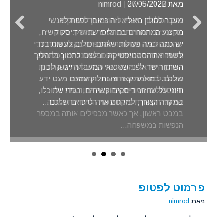
מאת
27/05/2022
|
nimrod
מעבר למובן מאליו, וזה כמובן לפנות לאנשי
מקצוע המתמחים בתהליכי שחזור דיסק קשיח,
יש כמה וכמה פעולות שאתם יכולים לעשות בכדי
לשפר את הסטטיסטיקה, ובעצם לתמוך בתהליך
השחזור עוד לפני שטכנאי המעבדה ייגשו לכונן
שלכם. במאמר קצר זה נחלוק עמכם מעט ידע
חיוני על שחזור דיסקים קשיחים, בכדי שתוכלו,
במקרה הצורך, למקסם את הסיכויים שלכם…
פרמוט לפטופ
מאת
nimrod
בעולם המודרני שלנו, הפך להיות הלפטופ (או בעברית תקנית: